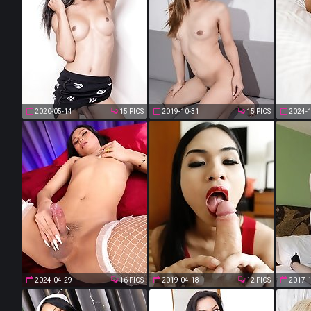
2020-05-14
15 PICS
2019-10-31
15 PICS
2024-1
2024-04-29
16 PICS
2019-04-18
12 PICS
2017-1