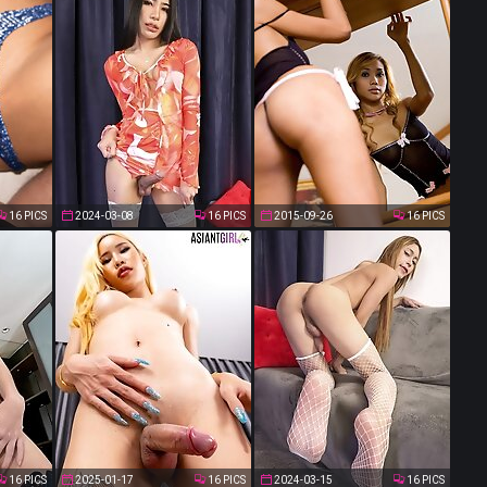
16 PICS
2024-03-08
16 PICS
2015-09-26
16 PICS
16 PICS
2025-01-17
16 PICS
2024-03-15
16 PICS