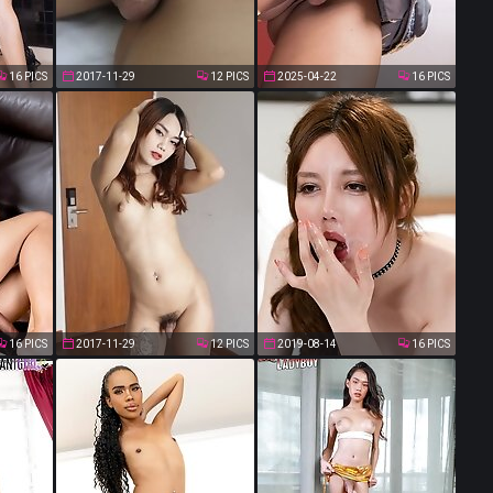
16 PICS
2017-11-29
12 PICS
2025-04-22
16 PICS
16 PICS
2017-11-29
12 PICS
2019-08-14
16 PICS