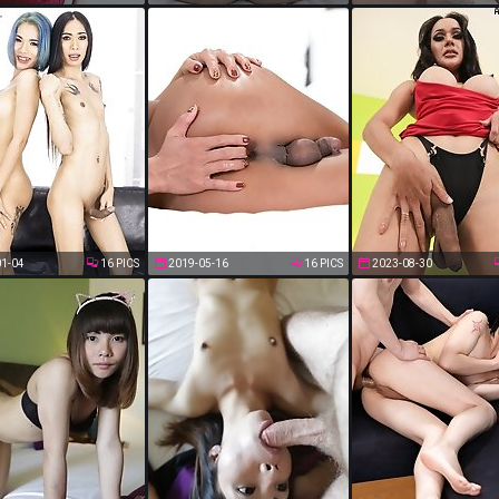
1-04
16 PICS
2019-05-16
16 PICS
2023-08-30