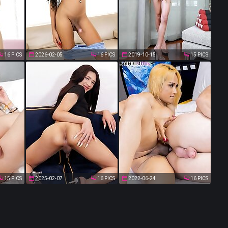
16 PICS
2026-02-05
16 PICS
2019-10-15
15 PICS
15 PICS
2025-02-07
16 PICS
2022-06-24
16 PICS