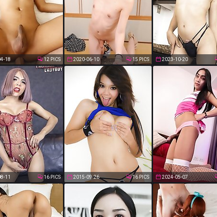
4-18
12 PICS
2020-06-10
15 PICS
2023-10-20
8-11
16 PICS
2015-09-26
16 PICS
2024-05-07