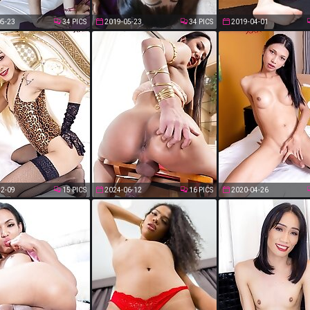
5-23
34 PICS
2019-05-23
34 PICS
2019-04-01
2-09
15 PICS
2024-06-12
16 PICS
2020-04-26