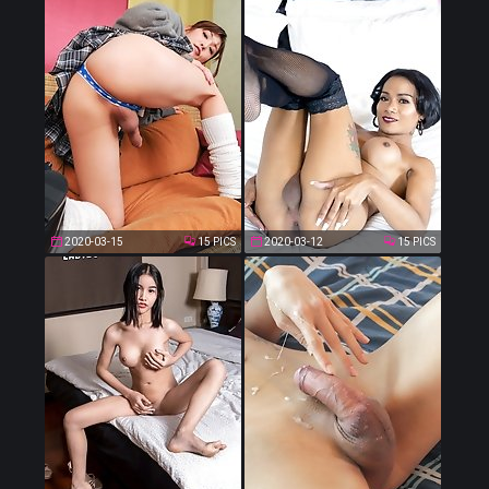
2020-03-15
15 PICS
2020-03-12
15 PICS