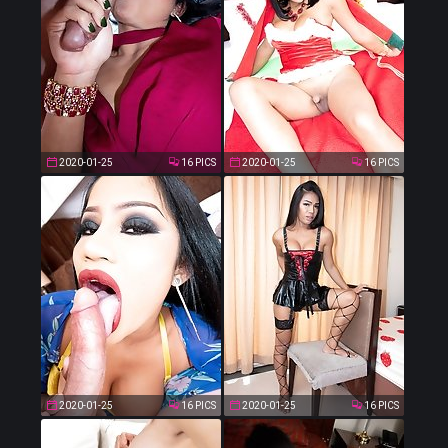
2020-01-25
16 PICS
2020-01-25
16 PICS
2020-01-25
16 PICS
2020-01-25
16 PICS