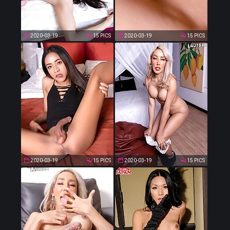
2020-03-19
15 PICS
2020-03-19
15 PICS
2020-03-19
15 PICS
2020-03-19
15 PICS