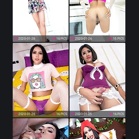
2020-01-26
16 PICS
2020-01-26
15 PICS
2020-01-26
16 PICS
2020-01-25
16 PICS