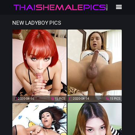
NEW LADYBOY PICS
2020-04-16
15 PICS
2020-04-14
15 PICS