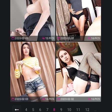
2020-02-03
15 PICS
2020-02-03
16 PICS
2020-02-03
16 PICS
2020-02-02
16 PICS
4
5
6
7
8
9
10
11
12
...