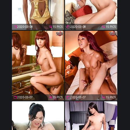
2020-03-08
15 PICS
2020-03-08
15 PICS
2020-03-07
15 PICS
2020-03-07
15 PICS