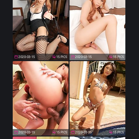
2020-03-15
15 PICS
2020-03-15
15 PICS
2020-03-15
15 PICS
2020-03-15
15 PICS