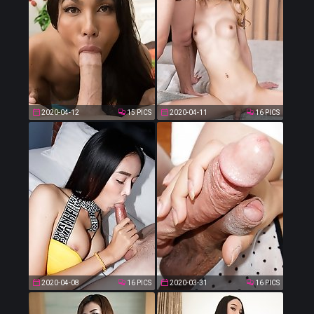
2020-04-12
15 PICS
2020-04-11
16 PICS
2020-04-08
16 PICS
2020-03-31
16 PICS