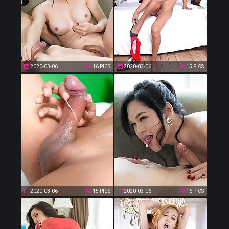
2020-03-06
16 PICS
2020-03-06
15 PICS
2020-03-06
15 PICS
2020-03-06
16 PICS